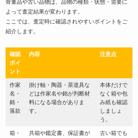
骨董品や古い品物は、品物の種類・状態・需要に
よって査定結果が変わります。
ここでは、査定時に確認されやすいポイントをご
紹介します。
確認
内容
注意点
ポイ
ント
作家
掛け軸・陶器・茶道具な
本体だけで
名・
どは作家名や銘が判断材
なく箱や包
銘・
料になる場合がありま
み紙も確認
落款
す。
しましょ
う。
箱・
共箱や鑑定書、保証書が
古い箱でも