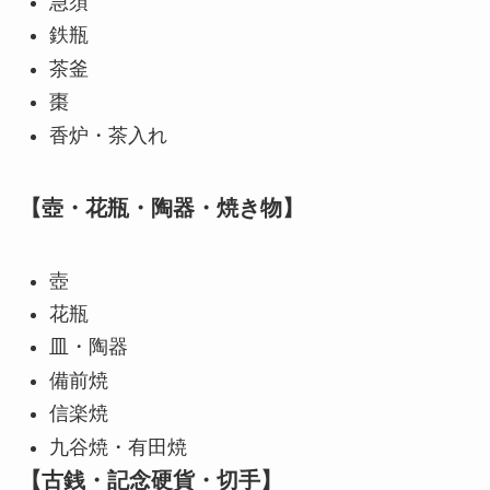
急須
鉄瓶
茶釜
棗
香炉・茶入れ
【壺・花瓶・陶器・焼き物】
壺
花瓶
皿・陶器
備前焼
信楽焼
九谷焼・有田焼
【古銭・記念硬貨・切手】