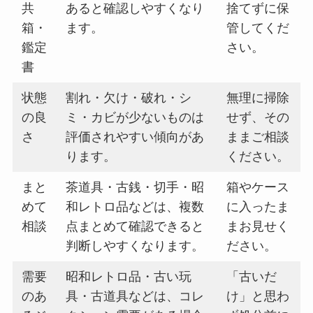
共
あると確認しやすくなり
捨てずに保
箱・
ます。
管してくだ
鑑定
さい。
書
状態
割れ・欠け・破れ・シ
無理に掃除
の良
ミ・カビが少ないものは
せず、その
さ
評価されやすい傾向があ
ままご相談
ります。
ください。
まと
茶道具・古銭・切手・昭
箱やケース
めて
和レトロ品などは、複数
に入ったま
相談
点まとめて確認できると
まお見せく
判断しやすくなります。
ださい。
需要
昭和レトロ品・古い玩
「古いだ
のあ
具・古道具などは、コレ
け」と思わ